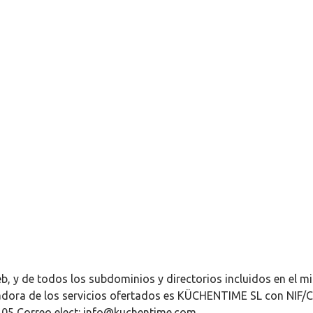
Web, y de todos los subdominios y directorios incluidos en el
adora de los servicios ofertados es KÜCHENTIME SL con NIF/CI
05 Correo elect: info@kuchentime.com