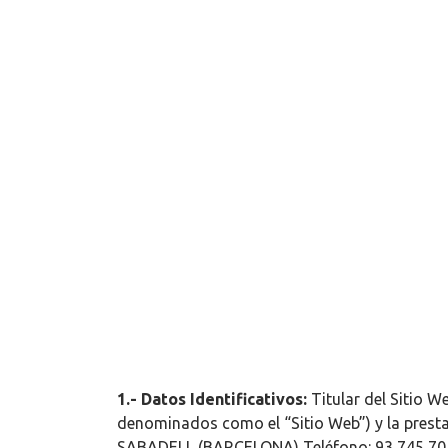
1.- Datos Identificativos:
Titular del Sitio 
denominados como el “Sitio Web”) y la prest
SABADELL (BARCELONA) Teléfono: 93 745 70 