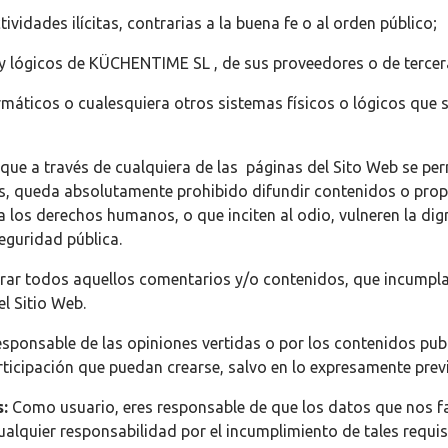
ctividades ilícitas, contrarias a la buena fe o al orden público;
 y lógicos de KÜCHENTIME SL , de sus proveedores o de terce
nformáticos o cualesquiera otros sistemas físicos o lógicos qu
que a través de cualquiera de las páginas del Sito Web se perm
, queda absolutamente prohibido difundir contenidos o propag
a los derechos humanos, o que inciten al odio, vulneren la dig
eguridad pública.
irar todos aquellos comentarios y/o contenidos, que incumpl
l Sitio Web.
ponsable de las opiniones vertidas o por los contenidos publ
rticipación que puedan crearse, salvo en lo expresamente previ
s:
Como usuario, eres responsable de que los datos que nos fa
lquier responsabilidad por el incumplimiento de tales requis