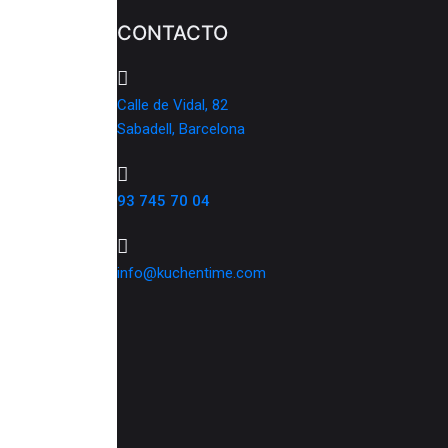
CONTACTO
Calle de Vidal, 82
Sabadell, Barcelona
93 745 70 04
info@kuchentime.com