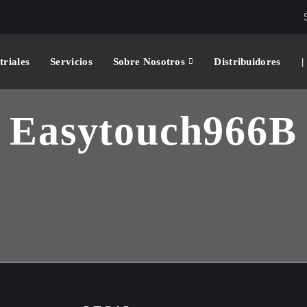
triales
Servicios
Sobre Nosotros
Distribuidores
|
Easytouch966B